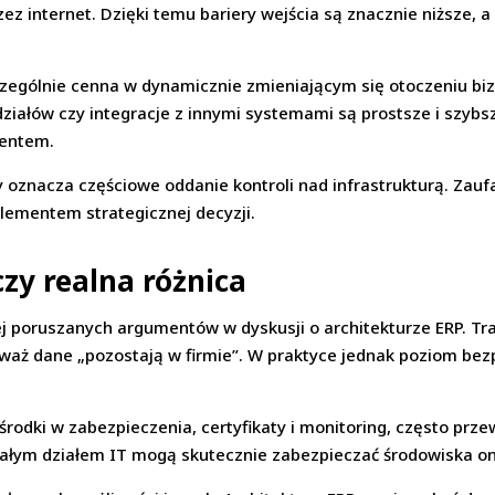
ez internet. Dzięki temu bariery wejścia są znacznie niższe, 
zczególnie cenna w dynamicznie zmieniającym się otoczeniu b
ałów czy integracje z innymi systemami są prostsze i szybsze
mentem.
 oznacza częściowe oddanie kontroli nad infrastrukturą. Zauf
elementem strategicznej decyzji.
zy realna różnica
j poruszanych argumentów w dyskusji o architekturze ERP. Tr
waż dane „pozostają w firmie”. W praktyce jednak poziom bez
odki w zabezpieczenia, certyfikaty i monitoring, często prz
ojrzałym działem IT mogą skutecznie zabezpieczać środowiska 