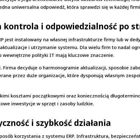
 jedna uniwersalna odpowiedź, która sprawdzi się w każdej firm
 kontrola i odpowiedzialność po st
P jest instalowany na własnej infrastrukturze firmy lub w d
ktualizacje i utrzymanie systemu. Dla wielu firm to nadal og
b wewnętrzne polityki IT mają kluczowe znaczenie.
i. Firma decyduje o harmonogramie aktualizacji, sposobie zab
ierane przez duże organizacje, które dysponują własnym zespo
okimi kosztami początkowymi oraz koniecznością długotermino
kowe inwestycje w sprzęt i zasoby ludzkie.
czność i szybkość działania
sób korzystania z systemu ERP. Infrastruktura, bezpieczeństw