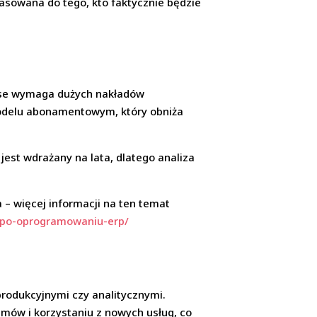
pasowana do tego, kto faktycznie będzie
mise wymaga dużych nakładów
 modelu abonamentowym, który obniża
jest wdrażany na lata, dlatego analiza
– więcej informacji na ten temat
k-po-oprogramowaniu-erp/
produkcyjnymi czy analitycznymi.
emów i korzystaniu z nowych usług, co