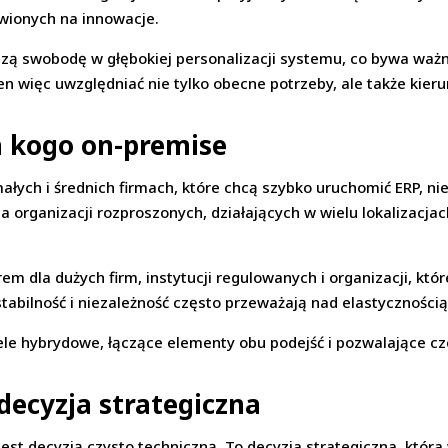
awionych na innowacje.
zą swobodę w głębokiej personalizacji systemu, co bywa waż
n więc uwzględniać nie tylko obecne potrzeby, ale także kier
a kogo on-premise
łych i średnich firmach, które chcą szybko uruchomić ERP, n
dla organizacji rozproszonych, działających w wielu lokalizacj
 dla dużych firm, instytucji regulowanych i organizacji, któr
tabilność i niezależność często przeważają nad elastycznością
ele hybrydowe, łączące elementy obu podejść i pozwalające cze
decyzja strategiczna
st decyzją czysto techniczną. To decyzja strategiczna, któr