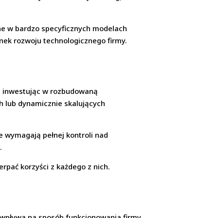
ne w bardzo specyficznych modelach
unek rozwoju technologicznego firmy.
ie inwestując w rozbudowaną
ach lub dynamicznie skalujących
e wymagają pełnej kontroli nad
.
rpać korzyści z każdego z nich.
a wpływa na sposób funkcjonowania firmy,