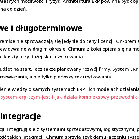
 własnych możliwości i ryzyk. Architektura ERP powinna być do
na co dzień.
we i długoterminowe
emise nie sprowadzają się jedynie do ceny licencji. On-pre
rzewidywalne w długim okresie. Chmura z kolei opiera się na
 koszty przy dużej skali użytkowania.
dżet na start, lecz także planowany rozwój firmy. System ERP 
rozwiązania, a nie tylko pierwszy rok użytkowania.
nie wiedzy o samych systemach ERP i ich modelach działania 
u/system-erp-czym-jest-i-jak-dziala-kompleksowy-przewodni
 integracje
cji. Integrują się z systemami sprzedażowymi, logistycznymi, 
ć takich integracji. Chmura sprzyja szybkiemu łączeniu syst