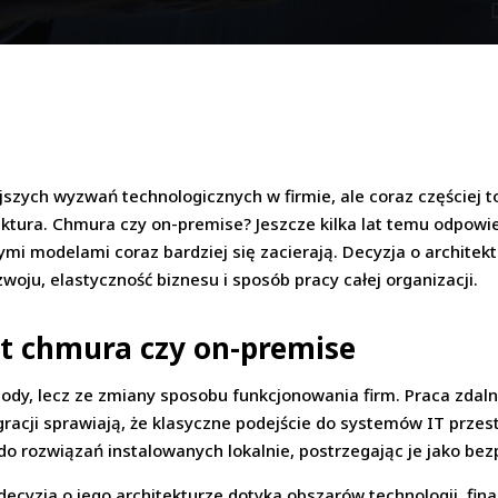
szych wyzwań technologicznych w firmie, ale coraz częściej t
tektura. Chmura czy on-premise? Jeszcze kilka lat temu odpowi
tymi modelami coraz bardziej się zacierają. Decyzja o architekt
oju, elastyczność biznesu i sposób pracy całej organizacji.
at chmura czy on-premise
ody, lecz ze zmiany sposobu funkcjonowania firm. Praca zdaln
gracji sprawiają, że klasyczne podejście do systemów IT przes
do rozwiązań instalowanych lokalnie, postrzegając je jako bezp
ecyzja o jego architekturze dotyka obszarów technologii, fina